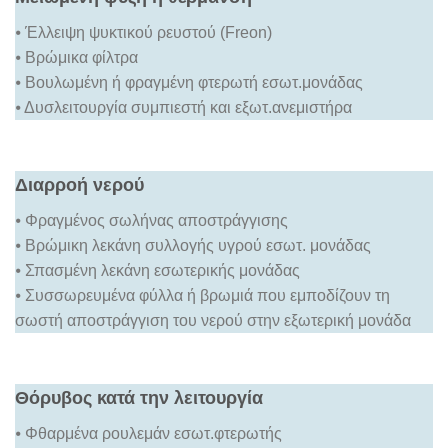
⦁ Έλλειψη ψυκτικού ρευστού (Freon)
⦁ Βρώμικα φίλτρα
⦁ Βουλωμένη ή φραγμένη φτερωτή εσωτ.μονάδας
⦁ Δυσλειτουργία συμπιεστή και εξωτ.ανεμιστήρα
Διαρροή νερού
⦁ Φραγμένος σωλήνας αποστράγγισης
⦁ Βρώμικη λεκάνη συλλογής υγρού εσωτ. μονάδας
⦁ Σπασμένη λεκάνη εσωτερικής μονάδας
⦁ Συσσωρευμένα φύλλα ή βρωμιά που εμποδίζουν τη
σωστή αποστράγγιση του νερού στην εξωτερική μονάδα
Θόρυβος κατά την λειτουργία
⦁ Φθαρμένα ρουλεμάν εσωτ.φτερωτής