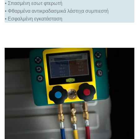
⦁ Σπασμένη εσωτ φτερωτή
⦁ Φθαρμένα αντικραδασμικά λάστιχα συμπιεστή
⦁ Εσφαλμένη εγκατάσταση