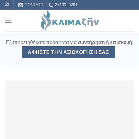
Skip
CONTACT
2310329261
to
content
Εξυπηρετηθήκατε πρόσφατα για
συντήρηση
ή
επισκευή
;
ΑΦΉΣΤΕ ΤΗΝ ΑΞΙΟΛΌΓΗΣΉ ΣΑΣ