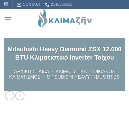
Skip
CONTACT
2310329261
to
content
Mitsubishi Heavy Diamond ZSX 12.000
BTU Κλιματιστικό Inverter Τοίχου
ΑΡΧΙΚΉ ΣΕΛΊΔΑ
/
KΛΙΜΑΤΙΣΤΙΚΆ
/
OΙΚΙΑΚΌΣ
ΚΛΙΜΑΤΙΣΜΌΣ
/
MITSUBISHI HEAVY INDUSTRIES