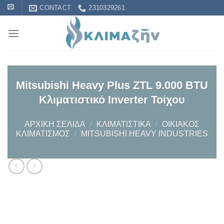
Skip
CONTACT
2310329261
to
content
Mitsubishi Heavy Plus ZTL 9.000 BTU
Κλιματιστικό Inverter Τοίχου
ΑΡΧΙΚΉ ΣΕΛΊΔΑ
/
KΛΙΜΑΤΙΣΤΙΚΆ
/
OΙΚΙΑΚΌΣ
ΚΛΙΜΑΤΙΣΜΌΣ
/
MITSUBISHI HEAVY INDUSTRIES