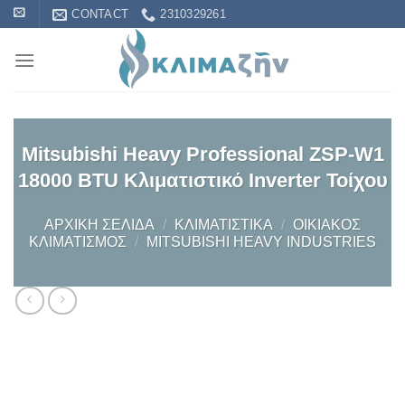
Skip
CONTACT
2310329261
to
content
Mitsubishi Heavy Professional ZSP-W1
18000 BTU Κλιματιστικό Inverter Τοίχου
ΑΡΧΙΚΉ ΣΕΛΊΔΑ
/
KΛΙΜΑΤΙΣΤΙΚΆ
/
OΙΚΙΑΚΌΣ
ΚΛΙΜΑΤΙΣΜΌΣ
/
MITSUBISHI HEAVY INDUSTRIES