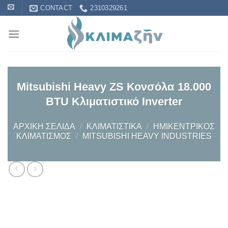
Skip
CONTACT
2310329261
to
content
Mitsubishi Heavy ZS Κονσόλα 18.000
BTU Κλιματιστικό Inverter
ΑΡΧΙΚΉ ΣΕΛΊΔΑ
/
KΛΙΜΑΤΙΣΤΙΚΆ
/
ΗΜΙΚΕΝΤΡΙΚΌΣ
ΚΛΙΜΑΤΙΣΜΌΣ
/
MITSUBISHI HEAVY INDUSTRIES