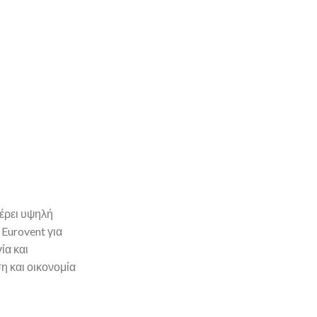
ρει υψηλή
Eurovent για
ία και
η και οικονομία