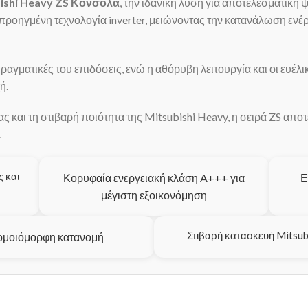
ishi Heavy ZS Κονσόλα
, την ιδανική λύση για αποτελεσματική 
προηγμένη τεχνολογία inverter, μειώνοντας την κατανάλωση ενέ
πραγματικές του επιδόσεις, ενώ η αθόρυβη λειτουργία και οι ευέλ
ή.
και τη στιβαρή ποιότητα της Mitsubishi Heavy, η σειρά ZS αποτε
.
 και
Κορυφαία ενεργειακή κλάση A+++ για
Ε
μέγιστη εξοικονόμηση
Στιβαρή κατασκευή Mitsub
 ομοιόμορφη κατανομή