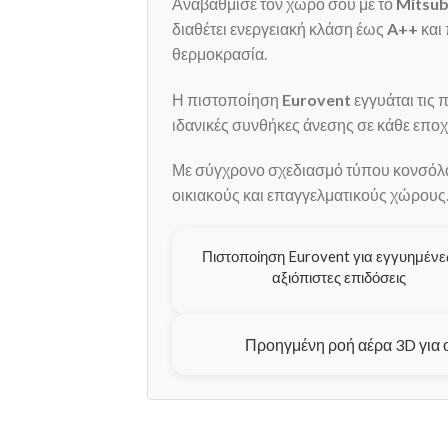
Αναβάθμισε τον χώρο σου με το
Mitsub
διαθέτει ενεργειακή κλάση έως
A++
και 
θερμοκρασία.
Η πιστοποίηση
Eurovent
εγγυάται τις 
ιδανικές συνθήκες άνεσης σε κάθε εποχ
Με σύγχρονο σχεδιασμό τύπου κονσόλας 
οικιακούς και επαγγελματικούς χώρους
Πιστοποίηση Eurovent για εγγυημένες
αξιόπιστες επιδόσεις
Προηγμένη ροή αέρα 3D για