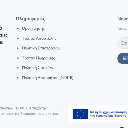
Πληροφορίες
News
ό
Όροι χρήσης
Κάνετ
σίες
Τρόποι Αποστολής
με
Πολιτική Επιστροφών
Τρόποι Πληρωμής
Πολιτική Cookies
Πολιτική Απορρήτου (GDPR)
στώσεων ΤΕΠΙΧ III με στόχο την
ενίσχυση της βιωσιμότητάς της και των