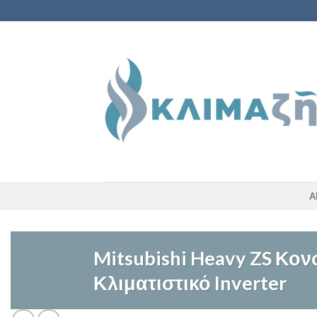
Skip
to
content
Α
Mitsubishi Heavy ZS Κο
Κλιματιστικό Inverter