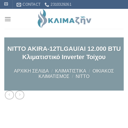
Skip
CONTACT
2310329261
to
content
NITTO AKIRA-12TLGAU/AI 12.000 BTU
Κλιματιστικό Inverter Τοίχου
ΑΡΧΙΚΉ ΣΕΛΊΔΑ
/
KΛΙΜΑΤΙΣΤΙΚΆ
/
OΙΚΙΑΚΌΣ
ΚΛΙΜΑΤΙΣΜΌΣ
/
NITTO