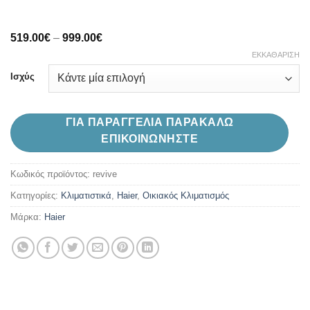
Price
519.00
€
–
999.00
€
range:
ΕΚΚΑΘΆΡΙΣΗ
519.00€
through
Ισχύς
999.00€
ΓΙΑ ΠΑΡΑΓΓΕΛΙΑ ΠΑΡΑΚΑΛΩ
ΕΠΙΚΟΙΝΩΝΗΣΤΕ
Κωδικός προϊόντος:
revive
Κατηγορίες:
Kλιματιστικά
,
Haier
,
Oικιακός Κλιματισμός
Μάρκα:
Haier