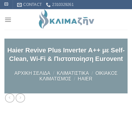
Skip
CONTACT
2310329261
to
content
Haier Revive Plus Inverter A++ με Self-
Clean, Wi-Fi & Πιστοποίηση Eurovent
ΑΡΧΙΚΉ ΣΕΛΊΔΑ
/
KΛΙΜΑΤΙΣΤΙΚΆ
/
OΙΚΙΑΚΌΣ
ΚΛΙΜΑΤΙΣΜΌΣ
/
HAIER