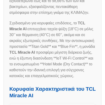
εξουδετερώνει έως και το 98,66% των ιών και
βακτηρίων, εξασφαλίζοντας πεντακάθαρη
ατμόσφαιρα στην επίσημη γκάμα της ΚΛΙΜΑζην.
Σχεδιασμένο για κορυφαίες επιδόσεις, το
TCL
Miracle AI
επιτυγχάνει ταχεία ψύξη (18°C) σε μόλις
30’’ και θέρμανση (40°C) σε 60’’, ακόμα και σε
ακραίες εξωτερικές συνθήκες. Με την αντισκωριακή
προστασία **Titan Gold** και **Blue Fin**, η μονάδα
TCL Miracle AI
προσφέρει μέγιστη διάρκεια ζωής,
ενώ η έξυπνη διασύνδεση **IoT Wi-Fi Control** και
το ενσωματωμένο **Hotel Mode (Dry Contact)** το
καθιστούν την ιδανική επιλογή για σύγχρονες
κατοικίες και επαγγελματικούς χώρους.
Κορυφαία Χαρακτηριστικά του TCL
Miracle AI