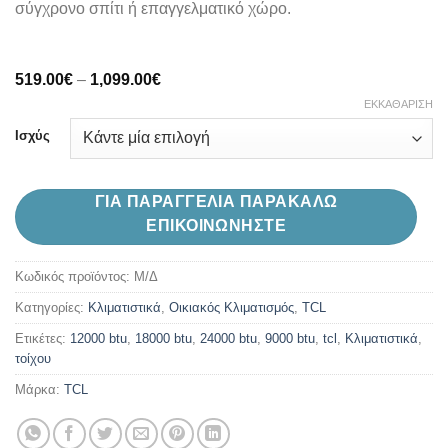
σύγχρονο σπίτι ή επαγγελματικό χώρο.
Price
519.00
€
–
1,099.00
€
range:
ΕΚΚΑΘΆΡΙΣΗ
519.00€
through
Ισχύς
1,099.00€
ΓΙΑ ΠΑΡΑΓΓΕΛΙΑ ΠΑΡΑΚΑΛΩ
ΕΠΙΚΟΙΝΩΝΗΣΤΕ
Κωδικός προϊόντος:
Μ/Δ
Κατηγορίες:
Kλιματιστικά
,
Oικιακός Κλιματισμός
,
TCL
Ετικέτες:
12000 btu
,
18000 btu
,
24000 btu
,
9000 btu
,
tcl
,
Κλιματιστικά
,
τοίχου
Μάρκα:
TCL