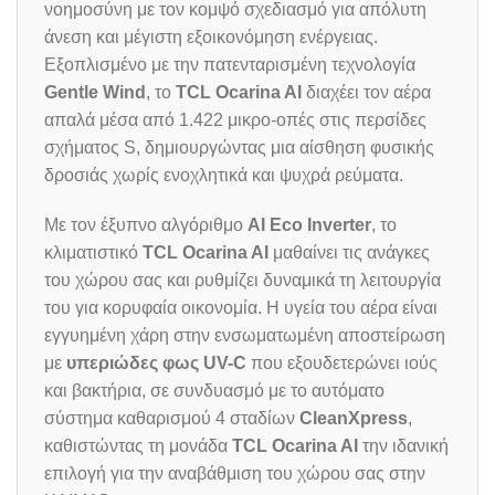
νοημοσύνη με τον κομψό σχεδιασμό για απόλυτη
άνεση και μέγιστη εξοικονόμηση ενέργειας.
Εξοπλισμένο με την πατενταρισμένη τεχνολογία
Gentle Wind
, το
TCL Ocarina AI
διαχέει τον αέρα
απαλά μέσα από 1.422 μικρο-οπές στις περσίδες
σχήματος S, δημιουργώντας μια αίσθηση φυσικής
δροσιάς χωρίς ενοχλητικά και ψυχρά ρεύματα.
Με τον έξυπνο αλγόριθμο
AI Eco Inverter
, το
κλιματιστικό
TCL Ocarina AI
μαθαίνει τις ανάγκες
του χώρου σας και ρυθμίζει δυναμικά τη λειτουργία
του για κορυφαία οικονομία. Η υγεία του αέρα είναι
εγγυημένη χάρη στην ενσωματωμένη αποστείρωση
με
υπεριώδες φως UV-C
που εξουδετερώνει ιούς
και βακτήρια, σε συνδυασμό με το αυτόματο
σύστημα καθαρισμού 4 σταδίων
CleanXpress
,
καθιστώντας τη μονάδα
TCL Ocarina AI
την ιδανική
επιλογή για την αναβάθμιση του χώρου σας στην