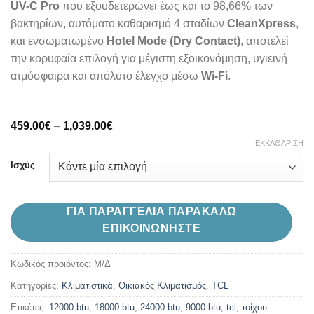
UV-C Pro
που εξουδετερώνει έως και το 98,66% των
βακτηρίων, αυτόματο καθαρισμό 4 σταδίων
CleanXpress
,
και ενσωματωμένο
Hotel Mode (Dry Contact)
, αποτελεί
την κορυφαία επιλογή για μέγιστη εξοικονόμηση, υγιεινή
ατμόσφαιρα και απόλυτο έλεγχο μέσω
Wi-Fi
.
Price
459.00
€
–
1,039.00
€
range:
ΕΚΚΑΘΆΡΙΣΗ
459.00€
through
Ισχύς
1,039.00€
ΓΙΑ ΠΑΡΑΓΓΕΛΙΑ ΠΑΡΑΚΑΛΩ
ΕΠΙΚΟΙΝΩΝΗΣΤΕ
Κωδικός προϊόντος:
Μ/Δ
Κατηγορίες:
Kλιματιστικά
,
Oικιακός Κλιματισμός
,
TCL
Ετικέτες:
12000 btu
,
18000 btu
,
24000 btu
,
9000 btu
,
tcl
,
τοίχου