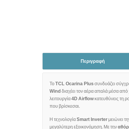
Περιγραφή
Το
συνδυάζει σύγχρο
TCL Ocarina Plus
διαχέει τον αέρα απαλά μέσα από
Wind
λειτουργία
κατευθύνεις τη ρο
4D Airflow
που βρίσκεσαι.
Η τεχνολογία
μειώνει τη
Smart Inverter
μεγαλύτερη εξοικονόμηση. Με την
αθόρ