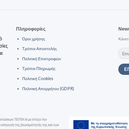
Πληροφορίες
News
ό
Όροι χρήσης
Κάνετ
σίες
Τρόποι Αποστολής
με
Πολιτική Επιστροφών
Τρόποι Πληρωμής
Πολιτική Cookies
Πολιτική Απορρήτου (GDPR)
στώσεων ΤΕΠΙΧ III με στόχο την
ενίσχυση της βιωσιμότητάς της και των