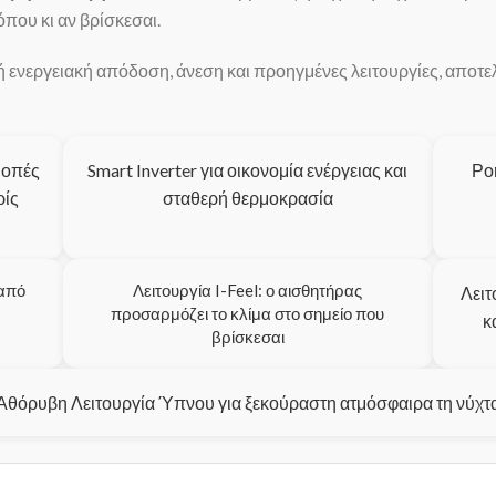
που κι αν βρίσκεσαι.
ενεργειακή απόδοση, άνεση και προηγμένες λειτουργίες, αποτελ
-οπές
Smart Inverter για οικονομία ενέργειας και
Ρο
ρίς
σταθερή θερμοκρασία
 από
Λειτουργία I-Feel: ο αισθητήρας
Λειτ
προσαρμόζει το κλίμα στο σημείο που
κ
βρίσκεσαι
Αθόρυβη Λειτουργία Ύπνου για ξεκούραστη ατμόσφαιρα τη νύχτ