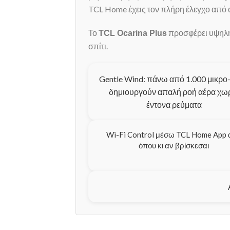
TCL Home έχεις τον πλήρη έλεγχο από ό
Το
προσφέρει υψηλή 
TCL Ocarina Plus
σπίτι.
Gentle Wind: πάνω από 1.000 μικρο
δημιουργούν απαλή ροή αέρα χω
έντονα ρεύματα
Wi-Fi Control μέσω TCL Home App
όπου κι αν βρίσκεσαι