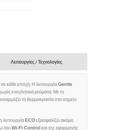
Λειτουργίες / Τεχνολογίες
σε κάθε εποχή. Η λειτουργία
Gentle
ωρίς ενοχλητικά ρεύματα. Με τη
σαρμόζει τη θερμοκρασία στο σημείο
η λειτουργία
εξασφαλίζει ακόμη
ECO
σω του
και της εφαρμογής
Wi-Fi Control