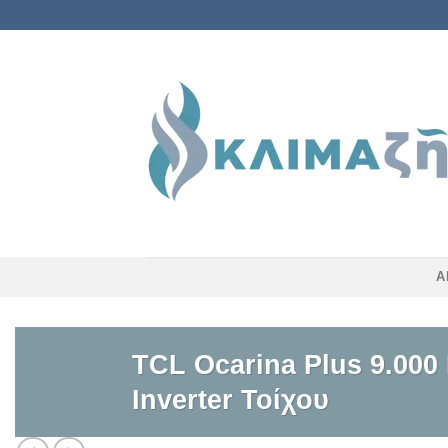
Skip
to
content
Α
TCL Ocarina Plus 9.000
Inverter Τοίχου