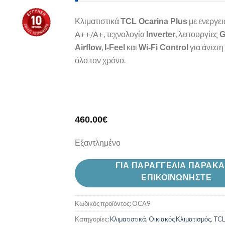
Κλιματιστικά
με ενεργε
TCL Ocarina Plus
A++/A+, τεχνολογία
, λειτουργίες
Inverter
G
,
και
για άνεση 
Airflow
I-Feel
Wi-Fi Control
όλο τον χρόνο.
460.00
€
Εξαντλημένο
ΓΙΑ ΠΑΡΑΓΓΕΛΙΑ ΠΑΡΑΚ
ΕΠΙΚΟΙΝΩΝΗΣΤΕ
Κωδικός προϊόντος:
OCA9
Κατηγορίες:
Kλιματιστικά
,
Oικιακός Κλιματισμός
,
TCL