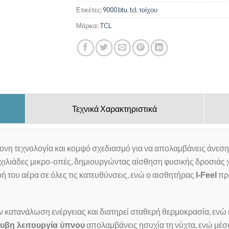
Ετικέτες:
9000 btu
,
tcl
,
τοίχου
Μάρκα:
TCL
Τεχνικά Χαρακτηριστικά
νη τεχνολογία και κομψό σχεδιασμό για να απολαμβάνεις άνεση 
 χιλιάδες μικρο-οπές, δημιουργώντας αίσθηση φυσικής δροσιάς χ
ή του αέρα σε όλες τις κατευθύνσεις, ενώ ο αισθητήρας
προ
I-Feel
ν κατανάλωση ενέργειας και διατηρεί σταθερή θερμοκρασία, ενώ 
απολαμβάνεις ησυχία τη νύχτα, ενώ μέ
υβη λειτουργία ύπνου