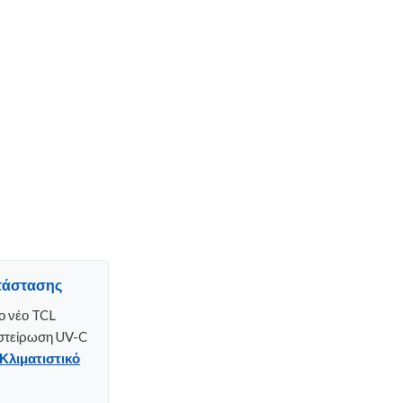
τάστασης
το νέο TCL
οστείρωση UV-C
Κλιματιστικό