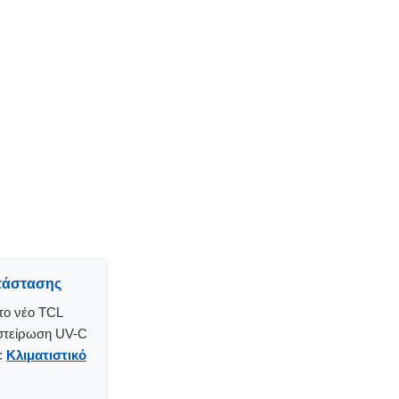
τάστασης
 το νέο TCL
οστείρωση UV-C
ν:
Κλιματιστικό