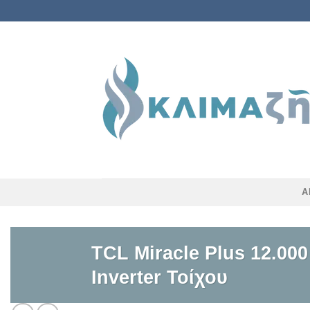
Skip
to
content
Α
TCL Miracle Plus 12.00
Inverter Τοίχου