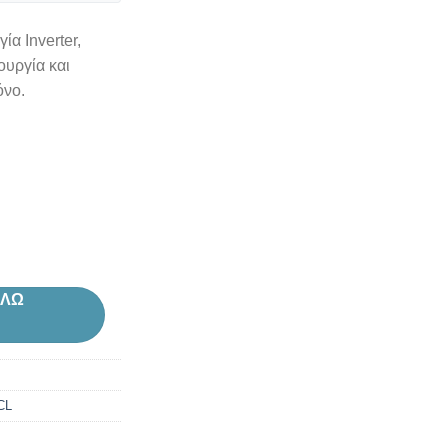
ία Inverter,
ουργία και
όνο.
ΑΛΩ
CL