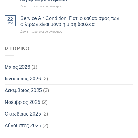
στο
Δεν επιτρέπεται σχολιασμός
Κλιματισμός
και
Service Air Condition: Γιατί ο καθαρισμός των
22
Ενεργειακή
Ιαν
φίλτρων είναι μόνο η μισή δουλειά
Κρίση:
στο
Δεν επιτρέπεται σχολιασμός
Πώς
Service
να
Air
δροσιστούμε
Condition:
ΙΣΤΟΡΙΚΌ
φέτος
Γιατί
χωρίς
ο
να
καθαρισμός
φοβόμαστε
Μάιος 2026
(1)
των
τον
φίλτρων
λογαριασμό
Ιανουάριος 2026
(2)
είναι
ρεύματος
μόνο
η
Δεκέμβριος 2025
(3)
μισή
δουλειά
Νοέμβριος 2025
(2)
Οκτώβριος 2025
(2)
Αύγουστος 2025
(2)