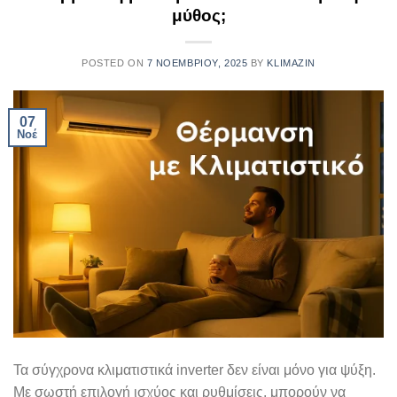
μύθος;
POSTED ON
7 ΝΟΕΜΒΡΊΟΥ, 2025
BY
KLIMAZIN
07
Νοέ
Τα σύγχρονα κλιματιστικά inverter δεν είναι μόνο για ψύξη.
Με σωστή επιλογή ισχύος και ρυθμίσεις, μπορούν να