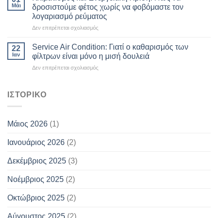
Μάι
δροσιστούμε φέτος χωρίς να φοβόμαστε τον
λογαριασμό ρεύματος
στο
Δεν επιτρέπεται σχολιασμός
Κλιματισμός
και
Service Air Condition: Γιατί ο καθαρισμός των
22
Ενεργειακή
Ιαν
φίλτρων είναι μόνο η μισή δουλειά
Κρίση:
στο
Δεν επιτρέπεται σχολιασμός
Πώς
Service
να
Air
δροσιστούμε
Condition:
ΙΣΤΟΡΙΚΌ
φέτος
Γιατί
χωρίς
ο
να
καθαρισμός
φοβόμαστε
Μάιος 2026
(1)
των
τον
φίλτρων
λογαριασμό
Ιανουάριος 2026
(2)
είναι
ρεύματος
μόνο
η
Δεκέμβριος 2025
(3)
μισή
δουλειά
Νοέμβριος 2025
(2)
Οκτώβριος 2025
(2)
Αύγουστος 2025
(2)