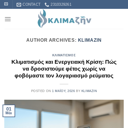
Skip
CONTACT
2310329261
to
content
AUTHOR ARCHIVES:
KLIMAZIN
ΚΛΙΜΑΤΙΣΜΌΣ
Κλιματισμός και Ενεργειακή Κρίση: Πώς
να δροσιστούμε φέτος χωρίς να
φοβόμαστε τον λογαριασμό ρεύματος
POSTED ON
1 ΜΑΪ́ΟΥ, 2026
BY
KLIMAZIN
01
Μάι