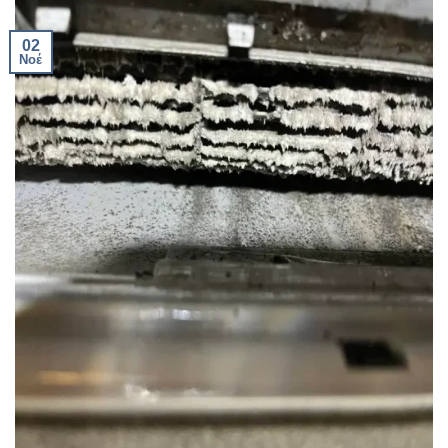
02
Νοέ