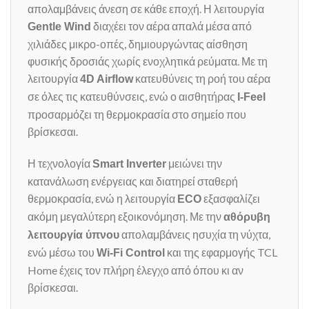
απολαμβάνεις άνεση σε κάθε εποχή. Η λειτουργία
διαχέει τον αέρα απαλά μέσα από
Gentle Wind
χιλιάδες μικρο-οπές, δημιουργώντας αίσθηση
φυσικής δροσιάς χωρίς ενοχλητικά ρεύματα. Με τη
λειτουργία
κατευθύνεις τη ροή του αέρα
4D Airflow
σε όλες τις κατευθύνσεις, ενώ ο αισθητήρας
I-Feel
προσαρμόζει τη θερμοκρασία στο σημείο που
βρίσκεσαι.
Η τεχνολογία
μειώνει την
Smart Inverter
κατανάλωση ενέργειας και διατηρεί σταθερή
θερμοκρασία, ενώ η λειτουργία
εξασφαλίζει
ECO
ακόμη μεγαλύτερη εξοικονόμηση. Με την
αθόρυβη
απολαμβάνεις ησυχία τη νύχτα,
λειτουργία ύπνου
ενώ μέσω του
και της εφαρμογής TCL
Wi-Fi Control
Home έχεις τον πλήρη έλεγχο από όπου κι αν
βρίσκεσαι.