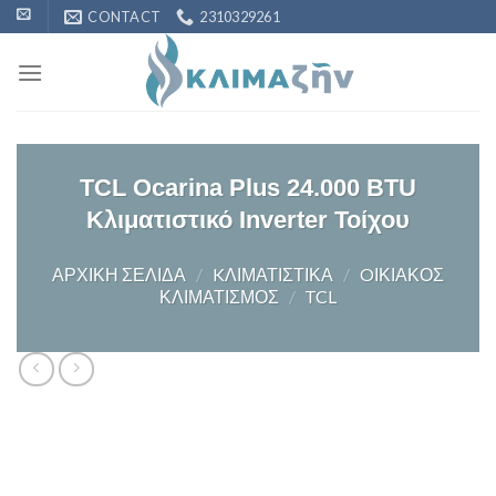
Skip
CONTACT
2310329261
to
content
TCL Ocarina Plus 24.000 BTU
Κλιματιστικό Inverter Τοίχου
ΑΡΧΙΚΉ ΣΕΛΊΔΑ
/
KΛΙΜΑΤΙΣΤΙΚΆ
/
OΙΚΙΑΚΌΣ
ΚΛΙΜΑΤΙΣΜΌΣ
/
TCL