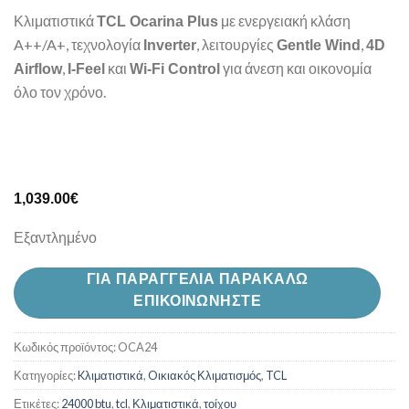
Κλιματιστικά
με ενεργειακή κλάση
TCL Ocarina Plus
A++/A+, τεχνολογία
, λειτουργίες
,
Inverter
Gentle Wind
4D
,
και
για άνεση και οικονομία
Airflow
I-Feel
Wi-Fi Control
όλο τον χρόνο.
1,039.00
€
Εξαντλημένο
ΓΙΑ ΠΑΡΑΓΓΕΛΙΑ ΠΑΡΑΚΑΛΩ
ΕΠΙΚΟΙΝΩΝΗΣΤΕ
Κωδικός προϊόντος:
OCA24
Κατηγορίες:
Kλιματιστικά
,
Oικιακός Κλιματισμός
,
TCL
Ετικέτες:
24000 btu
,
tcl
,
Κλιματιστικά
,
τοίχου